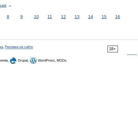
щая
→
8
9
10
11
12
13
14
15
16
ка
,
Реклама на сайте
18+
omla,
Drupal,
WordPress, MODx.