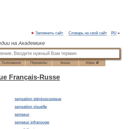
Запомнить сайт
Словарь на свой сайт
RU
едии на Академике
Толкования
Переводы
Книги
Игры ⚽
que Français-Russe
sensation stéréoscopique
sensation visuelle
senseur
senseur infrarouge