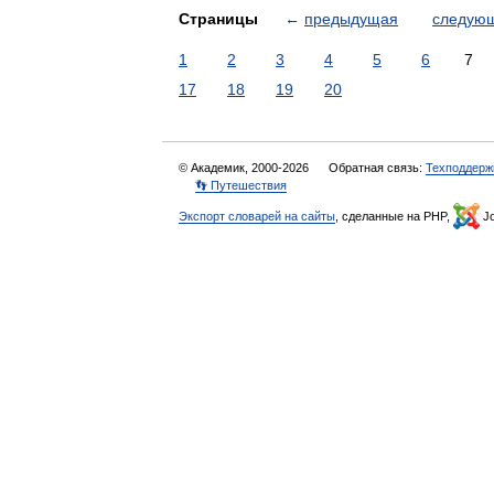
Страницы
←
предыдущая
следую
1
2
3
4
5
6
7
17
18
19
20
© Академик, 2000-2026
Обратная связь:
Техподдерж
👣 Путешествия
Экспорт словарей на сайты
, сделанные на PHP,
Jo