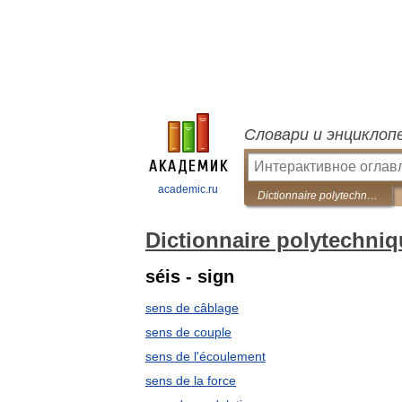
Словари и энциклоп
academic.ru
Dictionnaire polytechnique Français-Russe
Dictionnaire polytechni
séis - sign
sens de câblage
sens de couple
sens de l'écoulement
sens de la force